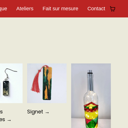
que
Ateliers
Fait sur mesure
Contact
s
Signet →
les →